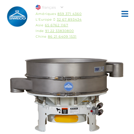
Amériques
859 371 4360
L'Europe 
32 67 893434
Asie
65 6762 1167
Inde
91 22 33830800
Chine
86 21 6409 1531