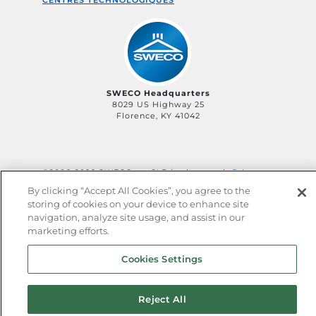
CENTRES TECHNOLOGIQUES
SWECO Headquarters
8029 US Highway 25
Florence, KY 41042
©2006-
2026
SWECO, an SLB business unit
Privacy
Policy
Terms of Service
QHSE Policy
Sitemap
By clicking “Accept All Cookies”, you agree to the
storing of cookies on your device to enhance site
navigation, analyze site usage, and assist in our
marketing efforts.
Cookies Settings
Reject All