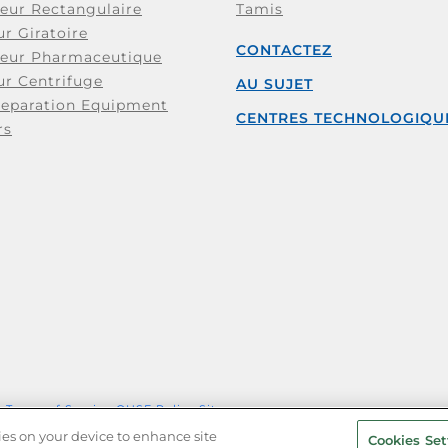
eur Rectangulaire
Tamis
r Giratoire
CONTACTEZ
teur Pharmaceutique
ur Centrifuge
AU SUJET
Separation Equipment
CENTRES TECHNOLOGIQU
rs
y
Terms of Service
QHSE Policy
Sitemap
kies on your device to enhance site
Cookies Set