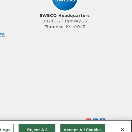
SWECO Headquarters
8029 US Highway 25
Florence, KY 41042
ES
tings
Reject All
Accept All Cookies