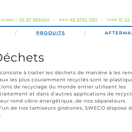
Europe 
32 67 893434
Asie
65 6762 1167
Inde
91 22
/
PRODUITS
/
AFTERMA
Déchets
consiste à traiter les déchets de manière à les re
iaux les plus couramment recyclés sont le plastique
lations de recyclage du monde entier utilisent les
aitement et dans d’autres applications de recycl
eur rond vibro-énergétique, de nos séparateurs
 l’un de nos tamiseurs giratoires, SWECO dispose 
.