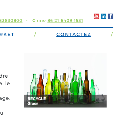
 33830800
Chine
86 21 6409 1531
RKET
/
CONTACTEZ
/
ndre
, le
age.
du