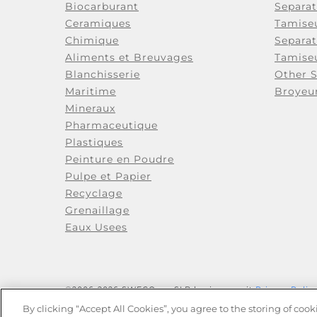
Biocarburant
Separat
Ceramiques
Tamiseu
Chimique
Separa
Aliments et Breuvages
Tamise
Blanchisserie
Other 
Maritime
Broyeu
Mineraux
Pharmaceutique
Plastiques
Peinture en Poudre
Pulpe et Papier
Recyclage
Grenaillage
Eaux Usees
©2006-
2026
SWECO, an SLB business unit
Privacy Polic
By clicking “Accept All Cookies”, you agree to the storing of coo