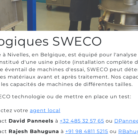
logiques SWECO
 Nivelles, en Belgique, est équipé pour l'analyse
onstitué d'une usine pilote (installation complète d
ste éventail de machines d'essai, SWECO peut déter
s matériaux avant et après traitement. Nos capaci
s capacités de machines de différentes tailles.
WECO technologie ou de mettre en place un test:
ctez votre
agent local
act
David Panneels
à
+32 485 32 57 65
ou
DPanne
act
Rajesh Bahuguna
à
+91 98 4811 5215
ou
RBahu