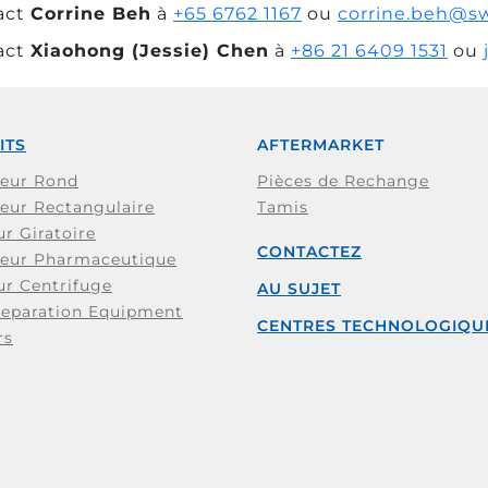
act
Corrine Beh
à
+65 6762 1167
ou
corrine.beh@s
act
Xiaohong (Jessie) Chen
à
+86 21 6409 1531
ou
ITS
AFTERMARKET
teur Rond
Pièces de Rechange
eur Rectangulaire
Tamis
r Giratoire
CONTACTEZ
teur Pharmaceutique
ur Centrifuge
AU SUJET
Separation Equipment
CENTRES TECHNOLOGIQU
rs