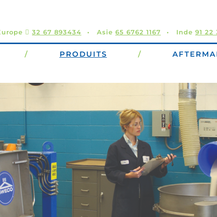
Europe 
32 67 893434
Asie
65 6762 1167
Inde
91 22
/
PRODUITS
/
AFTERMA