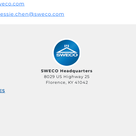
weco.com
jessie.chen@sweco.com
SWECO Headquarters
8029 US Highway 25
Florence, KY 41042
ES