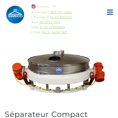
Amériques
859 371 4360
L'Europe 
32 67 893434
Asie
65 6762 1167
Inde
91 22 33830800
Chine
86 21 6409 1531
Séparateur Compact