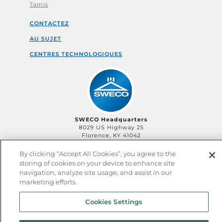
Tamis
CONTACTEZ
AU SUJET
CENTRES TECHNOLOGIQUES
SWECO Headquarters
8029 US Highway 25
Florence, KY 41042
By clicking “Accept All Cookies”, you agree to the
storing of cookies on your device to enhance site
navigation, analyze site usage, and assist in our
©2006-
2026
SWECO, an SLB business unit
Privacy
marketing efforts.
Policy
Terms of Service
QHSE Policy
Sitemap
Cookies Settings